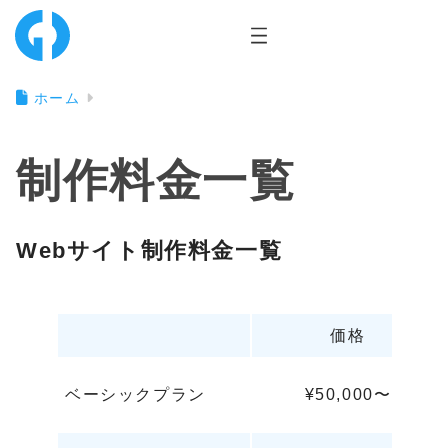
ホーム
制作料金一覧
W
e
b
サ
イ
ト
制
作
料
金
一
覧
価格
ベーシックプラン
¥50,000〜