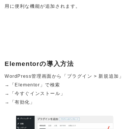
用に便利な機能が追加されます。
E
l
e
m
e
n
t
o
r
の
導
入
方
法
WordPress管理画面から「プラグイン > 新規追加」
→「Elementor」で検索
→「今すぐインストール」
→「有効化」